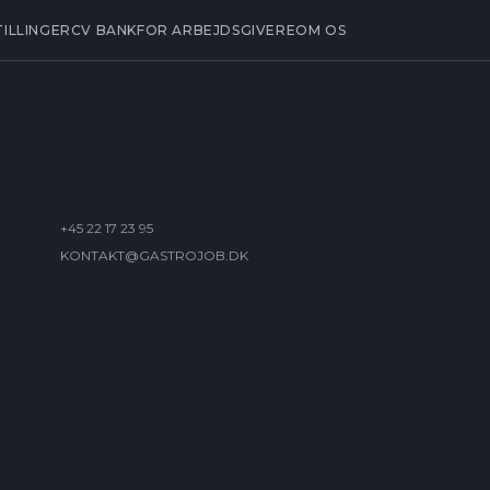
TILLINGER
CV BANK
FOR ARBEJDSGIVERE
OM OS
+45 22 17 23 95
KONTAKT@GASTROJOB.DK