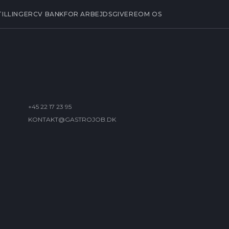
TILLINGER
CV BANK
FOR ARBEJDSGIVERE
OM OS
+45 22 17 23 95
KONTAKT@GASTROJOB.DK