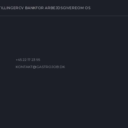
TILLINGER
CV BANK
FOR ARBEJDSGIVERE
OM OS
+45 22 17 23 95
KONTAKT@GASTROJOB.DK