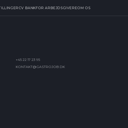
TILLINGER
CV BANK
FOR ARBEJDSGIVERE
OM OS
+45 22 17 23 95
KONTAKT@GASTROJOB.DK