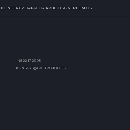
TILLINGER
CV BANK
FOR ARBEJDSGIVERE
OM OS
+45 22 17 23 95
KONTAKT@GASTROJOB.DK