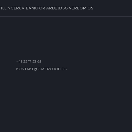
TILLINGER
CV BANK
FOR ARBEJDSGIVERE
OM OS
+45 22 17 23 95
KONTAKT@GASTROJOB.DK