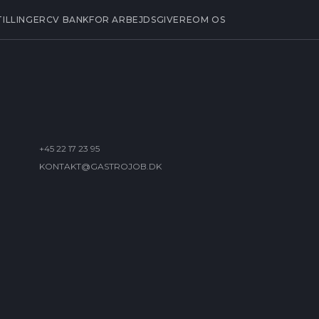
TILLINGER
CV BANK
FOR ARBEJDSGIVERE
OM OS
+45 22 17 23 95
KONTAKT@GASTROJOB.DK