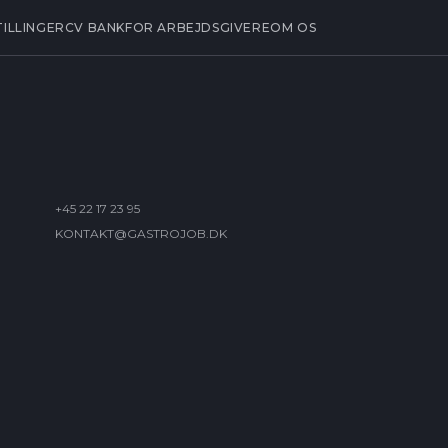
TILLINGER
CV BANK
FOR ARBEJDSGIVERE
OM OS
+45 22 17 23 95
KONTAKT@GASTROJOB.DK