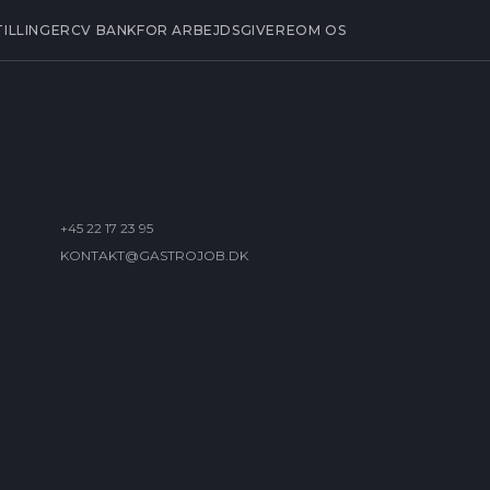
TILLINGER
CV BANK
FOR ARBEJDSGIVERE
OM OS
+45 22 17 23 95
KONTAKT@GASTROJOB.DK