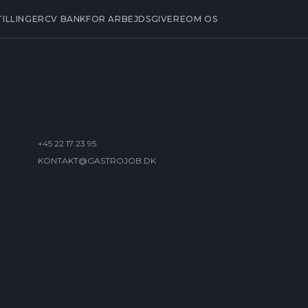
TILLINGER
CV BANK
FOR ARBEJDSGIVERE
OM OS
+45 22 17 23 95
KONTAKT@GASTROJOB.DK