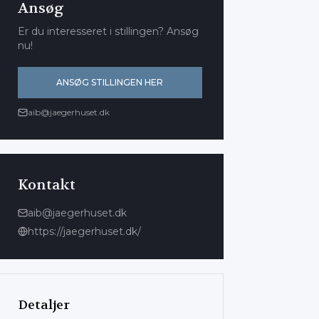
Ansøg
Er du interesseret i stillingen? Ansøg
nu!
ANSØG STILLINGEN HER
aib@jaegerhuset.dk
Kontakt
aib@jaegerhuset.dk
https://jaegerhuset.dk/
Detaljer