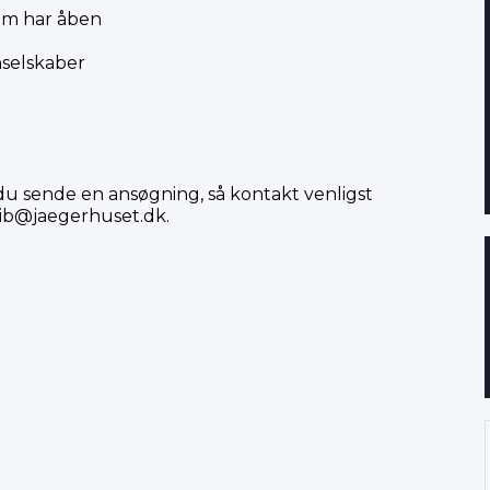
som har åben
nselskaber
il du sende en ansøgning, så kontakt venligst
ib@jaegerhuset.dk
.