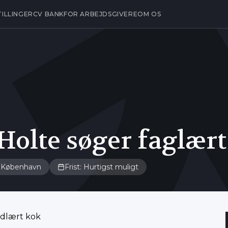
TILLINGER
CV BANK
FOR ARBEJDSGIVERE
OM OS
Holte søger faglær
København
Frist: Hurtigst muligt
udlært kok