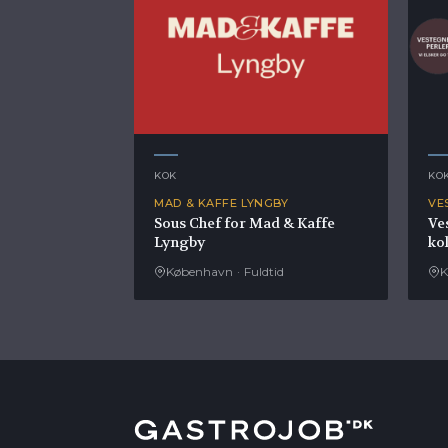
KOK
KO
MAD & KAFFE LYNGBY
VE
Sous Chef for Mad & Kaffe
Ve
Lyngby
ko
København
·
Fuldtid
K