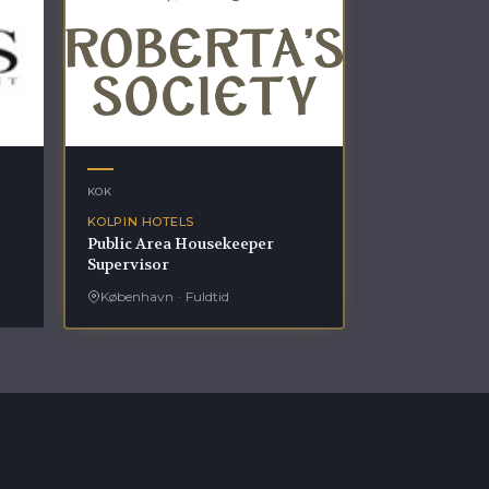
KOK
KOLPIN HOTELS
Public Area Housekeeper
Supervisor
København
·
Fuldtid