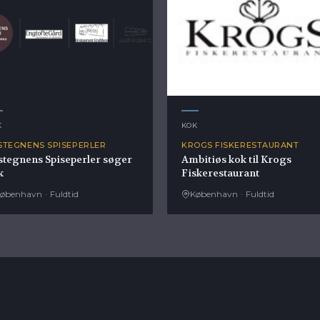
K
KOK
STEGNENS SPISEPERLER
KROGS FISKERESTAURANT
stegnens Spiseperler søger
Ambitiøs kok til Krogs
k
Fiskerestaurant
øbenhavn
·
Fuldtid
København
·
Fuldtid