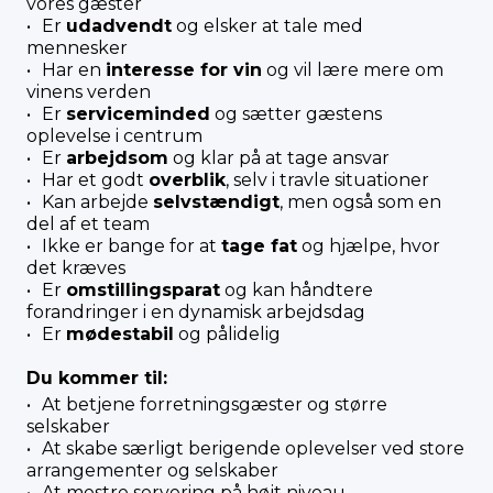
vores gæster
Er
udadvendt
og elsker at tale med
mennesker
Har en
interesse for vin
og vil lære mere om
vinens verden
Er
serviceminded
og sætter gæstens
oplevelse i centrum
Er
arbejdsom
og klar på at tage ansvar
Har et godt
overblik
, selv i travle situationer
Kan arbejde
selvstændigt
, men også som en
del af et team
Ikke er bange for at
tage fat
og hjælpe, hvor
det kræves
Er
omstillingsparat
og kan håndtere
forandringer i en dynamisk arbejdsdag
Er
mødestabil
og pålidelig
Du kommer til:
At betjene forretningsgæster og større
selskaber
At skabe særligt berigende oplevelser ved store
arrangementer og selskaber
At mestre servering på højt niveau