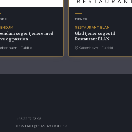
ENER
TJENER
BENDUM
RESTAURANT ELAN
bendum søger tjenere med
Glad tjener søges til
ive og passion
Restaurant ÉLAN
øbenhavn
·
Fuldtid
København
·
Fuldtid
+45 22 17 23 95
KONTAKT@GASTROJOB.DK