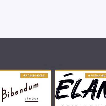
FREMHÆVET
FREMHÆV