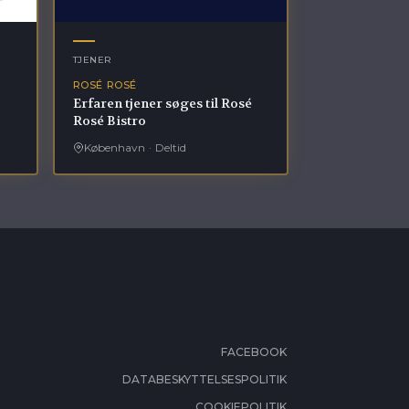
TJENER
ROSÉ ROSÉ
Erfaren tjener søges til Rosé
Rosé Bistro
København
·
Deltid
FACEBOOK
DATABESKYTTELSESPOLITIK
COOKIEPOLITIK