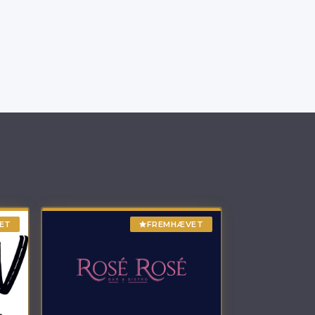
ET
FREMHÆVET