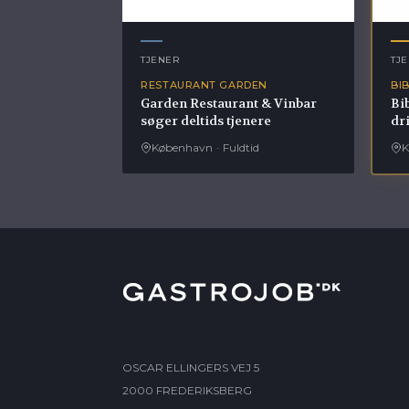
TJENER
TJ
RESTAURANT GARDEN
BI
Garden Restaurant & Vinbar
Bi
søger deltids tjenere
dr
København
·
Fuldtid
K
OSCAR ELLINGERS VEJ 5
2000 FREDERIKSBERG