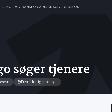
TILLINGER
CV BANK
FOR ARBEJDSGIVERE
OM OS
o søger tjenere
nhavn
Frist: Hurtigst muligt