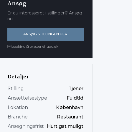
Ansøg
Er du interesseret i stillingen? Ansøg
nu!
ANSØG STILLINGEN HER
booking@brasseriehugo.dk
Detaljer
Stilling
Tjener
Ansættelsestype
Fuldtid
Lokation
København
Branche
Restaurant
Ansøgningsfrist
Hurtigst muligt